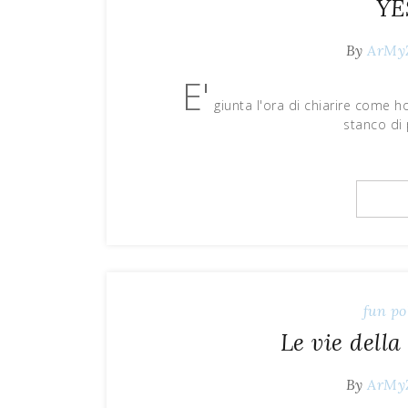
YE
By
ArMy
E'
giunta l'ora di chiarire come 
stanco di 
fun
po
Le vie della
By
ArMy