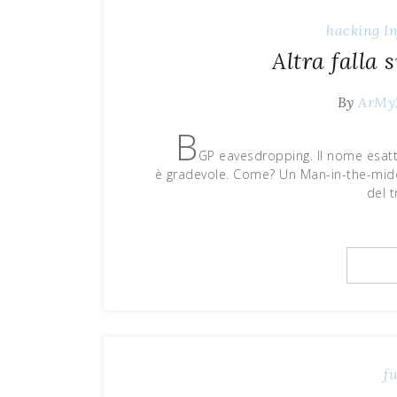
hacking
I
Altra falla 
By
ArMy
B
GP eavesdropping. Il nome esat
è gradevole. Come? Un Man-in-the-middl
del t
f