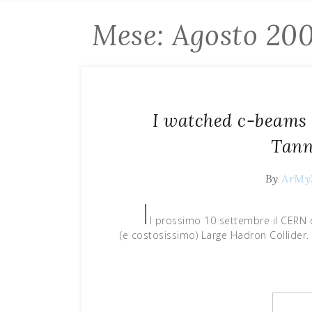
Mese: Agosto 20
I watched c-beams g
Tann
By
ArMy
I
l prossimo 10 settembre il CERN d
(e costosissimo) Large Hadron Collider