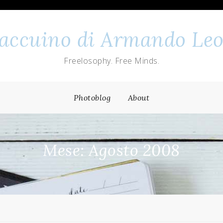
 taccuino di Armando Leo
Freelosophy. Free Minds.
Photoblog
About
Mese: Agosto 2008