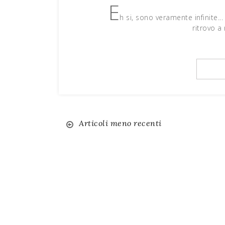
E
h si, sono veramente infinite
ritrovo a 
Articoli meno recenti
Navigazione
articoli