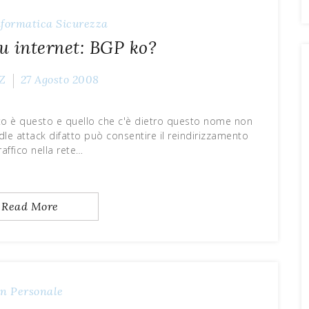
nformatica
Sicurezza
su internet: BGP ko?
Z
27 Agosto 2008
to è questo e quello che c'è dietro questo nome non
e attack difatto può consentire il reindirizzamento
raffico nella rete…
Read More
un
Personale