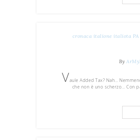
cronaca
italione
italiota
PA
By
ArMy
V
aule Added Tax? Nah... Nemmeno
che non è uno scherzo... Con 