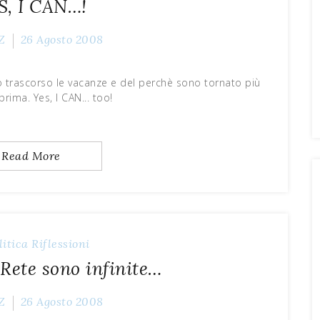
S, I CAN…!
Z
26 Agosto 2008
ho trascorso le vacanze e del perchè sono tornato più
prima. Yes, I CAN... too!
Read More
litica
Riflessioni
 Rete sono infinite…
Z
26 Agosto 2008