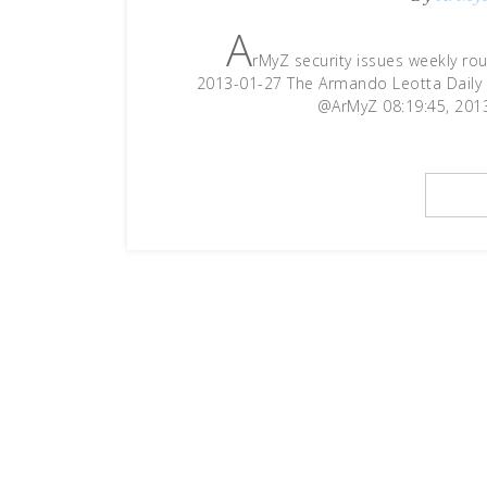
A
rMyZ security issues weekly ro
2013-01-27 The Armando Leotta Daily i
@ArMyZ 08:19:45, 201