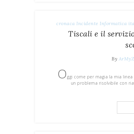
cronaca
Incidente
Informatica
it
Tiscali e il servizi
sc
By
ArMy
O
ggi come per magia la mia linea d
un problema risolvibile con ri