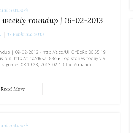
cial network
 weekly roundup | 16-02-2013
Z
17 Febbraio 2013
undup | 09-02-2013 - http://t.co/UHOYEoRx 00:55:19,
s out! http://t.co/dRKZT83o ▸ Top stories today via
ragrimes 08:19:23, 2013-02-10 The Armando…
Read More
cial network