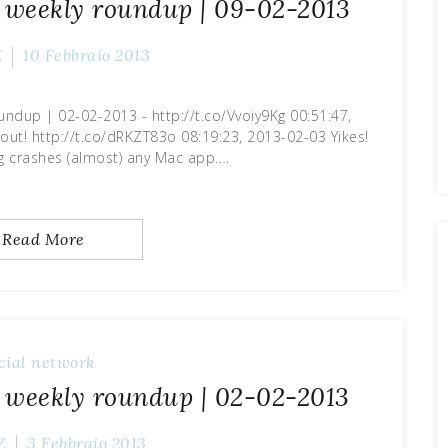
 weekly roundup | 09-02-2013
Z
10 Febbraio 2013
undup | 02-02-2013 - http://t.co/Vvoiy9Kg 00:51:47,
out! http://t.co/dRKZT83o 08:19:23, 2013-02-03 Yikes!
g crashes (almost) any Mac app.…
Read More
cial network
 weekly roundup | 02-02-2013
Z
3 Febbraio 2013