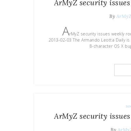
ArMyZ security issues
By
ArMy
A
rMyZ security issues weekly ro
2013-02-03 The Armando Leotta Daily is 
8-character OS X bu
so
ArMyZ security issues
By
ArMy