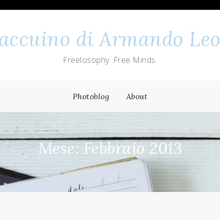
 taccuino di Armando Leo
Freelosophy. Free Minds.
Photoblog
About
Mese: Febbraio 2013