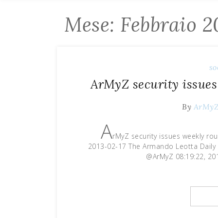
Mese: Febbraio 2
so
ArMyZ security issues
By
ArMy
A
rMyZ security issues weekly ro
2013-02-17 The Armando Leotta Daily i
@ArMyZ 08:19:22, 201