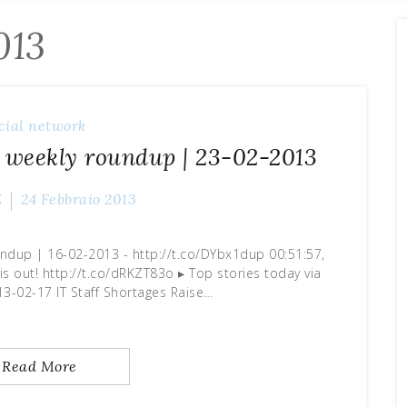
013
cial network
 weekly roundup | 23-02-2013
Z
24 Febbraio 2013
undup | 16-02-2013 - http://t.co/DYbx1dup 00:51:57,
s out! http://t.co/dRKZT83o ▸ Top stories today via
3-02-17 IT Staff Shortages Raise…
Read More