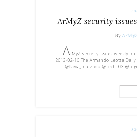
so
ArMyZ security issues
By
ArMy
A
rMyZ security issues weekly ro
2013-02-10 The Armando Leotta Daily i
@flavia_marzano @TechL0G @roge
so