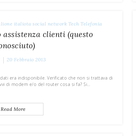
alione
italiota
social network
Tech
Telefonia
o assistenza clienti (questo
onosciuto)
Z
20 Febbraio 2013
ati era indisponibile. Verificato che non si trattava di
avvi di modem e/o del router cosa si fa? Si…
Read More