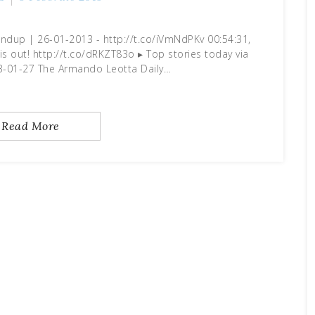
undup | 26-01-2013 - http://t.co/iVmNdPKv 00:54:31,
s out! http://t.co/dRKZT83o ▸ Top stories today via
3-01-27 The Armando Leotta Daily…
Read More