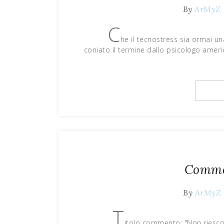
By
ArMyZ
C
he il tecnostress sia ormai una
coniato il termine dallo psicologo amer
Comme
By
ArMyZ
T
itolo commento: "Non ries