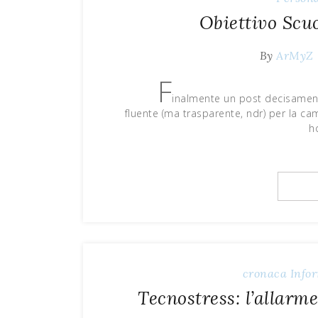
Obiettivo Scu
By
ArMyZ
F
inalmente un post decisamen
fluente (ma trasparente, ndr) per la c
h
cronaca
Info
Tecnostress: l’allarme