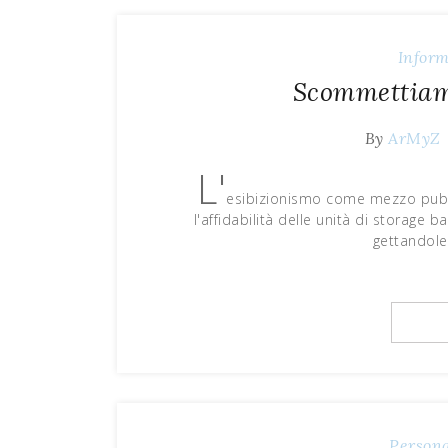
Inform
Scommettiam
By
ArMyZ
L'
esibizionismo come mezzo pubbli
l'affidabilità delle unità di storage 
gettandole
Person