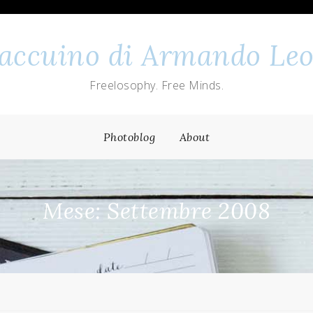
 taccuino di Armando Leo
Freelosophy. Free Minds.
Photoblog
About
Mese: Settembre 2008