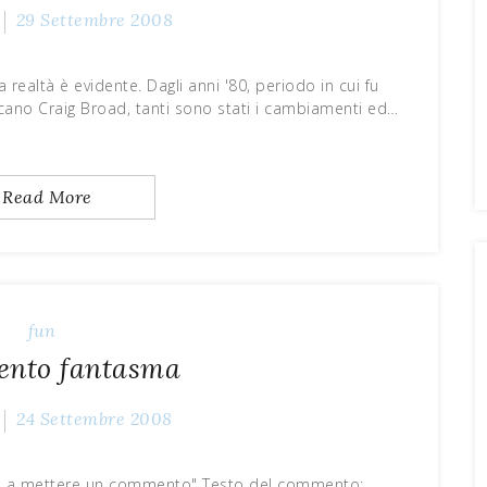
29 Settembre 2008
 realtà è evidente. Dagli anni '80, periodo in cui fu
icano Craig Broad, tanti sono stati i cambiamenti ed…
Read More
fun
nto fantasma
24 Settembre 2008
co a mettere un commento" Testo del commento: