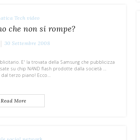
atica
Tech
video
o che non si rompe?
30 Settembre 2008
citario. E' la trovata della Samsung che pubblicizza
basate su chip NAND flash prodotte dalla società ...
 dal terzo piano! Ecco…
Read More
ale
social network