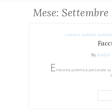
Mese: Settembre
cronaca
italione
italiota
Facc
By
ArMyZ
E
nnesima polemica personale su sp