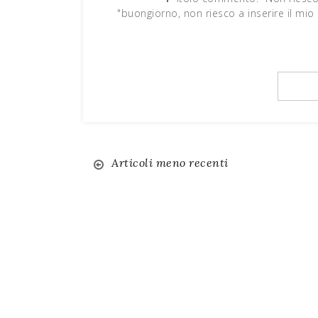
"buongiorno, non riesco a inserire il m
Articoli meno recenti
Navigazione
articoli