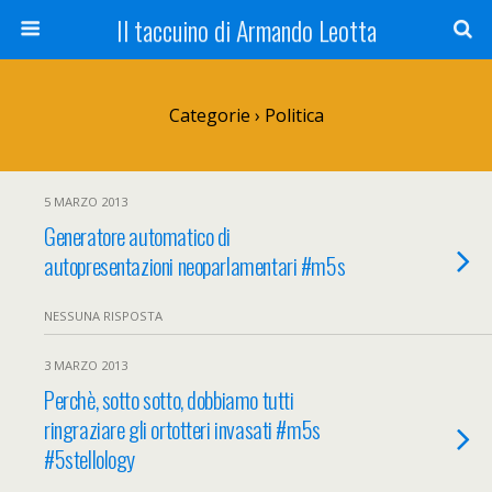
Il taccuino di Armando Leotta
Categorie ›
Politica
5 MARZO 2013
Generatore automatico di
autopresentazioni neoparlamentari #m5s
NESSUNA RISPOSTA
3 MARZO 2013
Perchè, sotto sotto, dobbiamo tutti
ringraziare gli ortotteri invasati #m5s
#5stellology