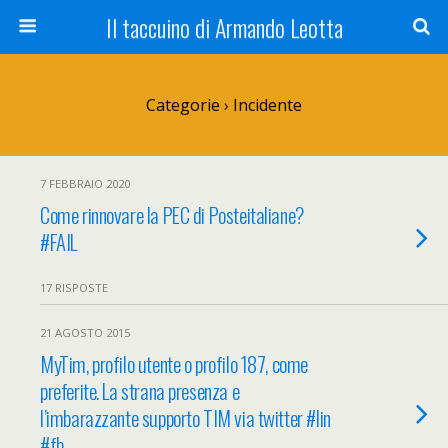
Il taccuino di Armando Leotta
Categorie ›
Incidente
7 FEBBRAIO 2020
Come rinnovare la PEC di Posteitaliane?
#FAIL
17 RISPOSTE
21 AGOSTO 2015
MyTim, profilo utente o profilo 187, come
preferite. La strana presenza e
l’imbarazzante supporto TIM via twitter #lin
#fb