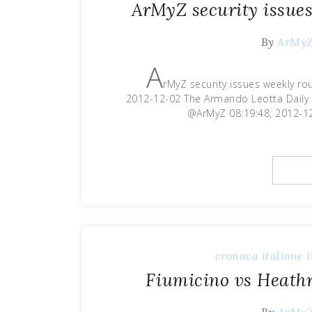
ArMyZ security issue
By
ArMy
A
rMyZ security issues weekly ro
2012-12-02 The Armando Leotta Daily i
@ArMyZ 08:19:48, 2012-1
cronaca
italione
i
Fiumicino vs Heath