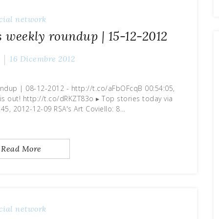
cial network
s weekly roundup | 15-12-2012
16 Dicembre 2012
undup | 08-12-2012 - http://t.co/aFbOFcqB 00:54:05,
s out! http://t.co/dRKZT83o ▸ Top stories today via
5, 2012-12-09 RSA's Art Coviello: 8…
Read More
cial network