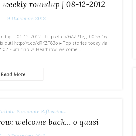
s weekly roundup | 08-12-2012
Z
9 Dicembre 2012
undup | 01-12-2012 - http://t.co/GAZP1egj 00:55:46,
s out! http://t.co/dRKZT83o ▸ Top stories today via
2-02 Fiumicino vs Heathrow: welcome…
Read More
taliota
Personale
Riflessioni
row: welcome back… o quasi