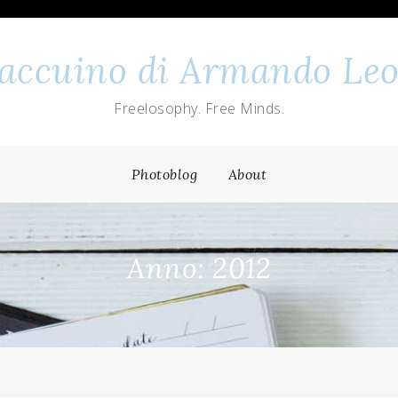
 taccuino di Armando Leo
Freelosophy. Free Minds.
Photoblog
About
Anno: 2012