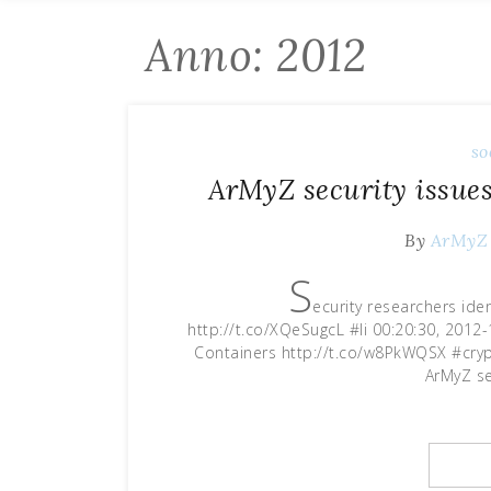
Anno: 2012
so
ArMyZ security issue
By
ArMyZ
S
ecurity researchers ide
http://t.co/XQeSugcL #li 00:20:30, 2012
Containers http://t.co/w8PkWQSX #crypt
ArMyZ se