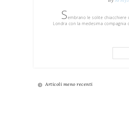
By
ArMy
S
embrano le solite chiacchiere d
Londra con la medesima compagnia di 
Articoli meno recenti
Navigazione
articoli