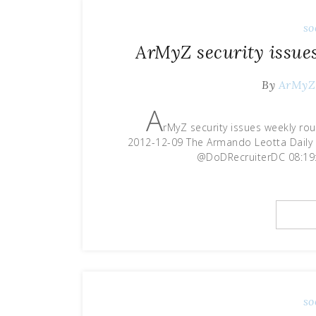
so
ArMyZ security issue
By
ArMyZ
A
rMyZ security issues weekly ro
2012-12-09 The Armando Leotta Daily i
@DoDRecruiterDC 08:19:4
so