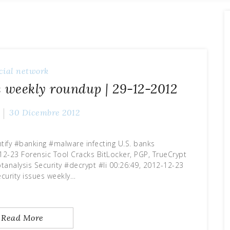
cial network
s weekly roundup | 29-12-2012
30 Dicembre 2012
ntify #banking #malware infecting U.S. banks
-12-23 Forensic Tool Cracks BitLocker, PGP, TrueCrypt
analysis Security #decrypt #li 00:26:49, 2012-12-23
curity issues weekly…
Read More