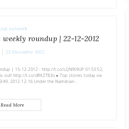
cial network
s weekly roundup | 22-12-2012
23 Dicembre 2012
undup | 15-12-2012 - http://t.co/LQN9t9UP 01:53:52,
s out! http://t.co/dRKZT83o ▸ Top stories today via
:49, 2012-12-16 Under the Namibian…
Read More