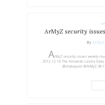
so
ArMyZ security issue
By
ArMyZ
A
rMyZ security issues weekly ro
2012-12-16 The Armando Leotta Daily i
@shakayumi @ArMyZ 08:19