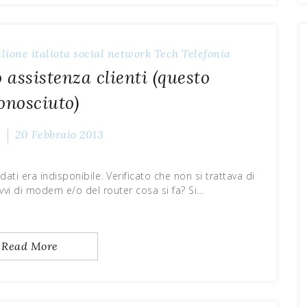
alione
italiota
social network
Tech
Telefonia
o assistenza clienti (questo
onosciuto)
Z
20 Febbraio 2013
ati era indisponibile. Verificato che non si trattava di
avvi di modem e/o del router cosa si fa? Si…
Read More