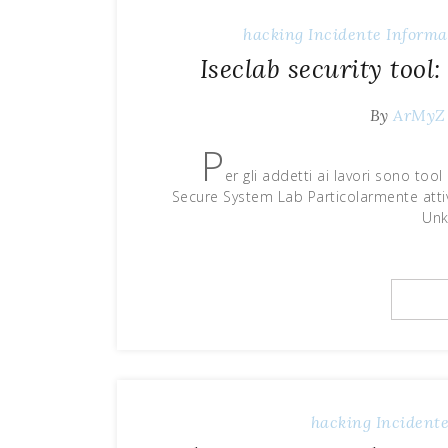
hacking
Incidente
Informa
Iseclab security too
By
ArMyZ
P
er gli addetti ai lavori sono tool
Secure System Lab Particolarmente atti
Unk
hacking
Incident