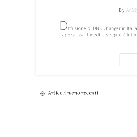
By
ArM
D
Iffusione di DNS Changer in Italia
apocalisse: lunedì si spegnerà Inte
Articoli meno recenti
Navigazione
articoli