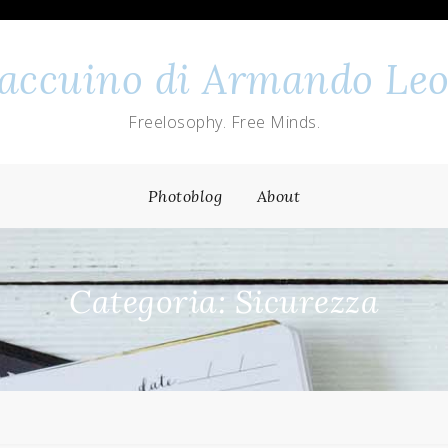
 taccuino di Armando Leo
Freelosophy. Free Minds.
Photoblog
About
Categoria: Sicurezza