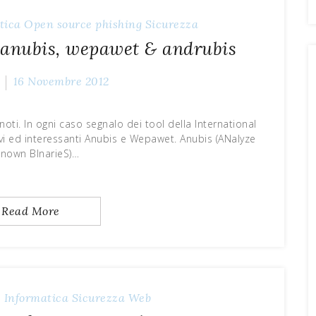
tica
Open source
phishing
Sicurezza
l: anubis, wepawet & andrubis
16 Novembre 2012
 noti. In ogni caso segnalo dei tool della International
vi ed interessanti Anubis e Wepawet. Anubis (ANalyze
nown BInarieS)…
Read More
e
Informatica
Sicurezza
Web