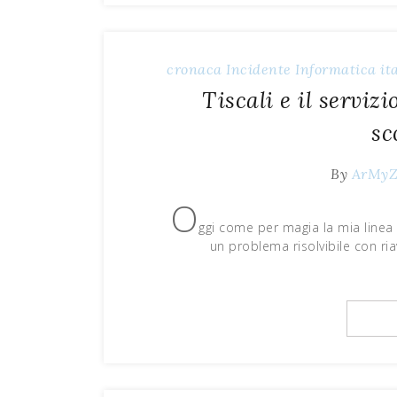
cronaca
Incidente
Informatica
it
Tiscali e il servizi
sc
By
ArMy
O
ggi come per magia la mia linea d
un problema risolvibile con ri