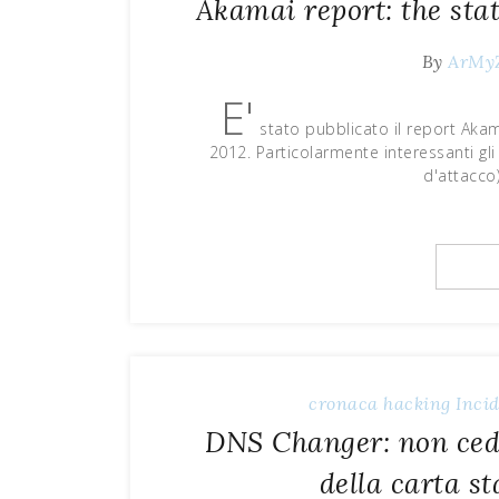
Akamai report: the stat
By
ArMy
E'
stato pubblicato il report Akama
2012. Particolarmente interessanti gli a
d'attacco)
cronaca
hacking
Inci
DNS Changer: non ceder
della carta 