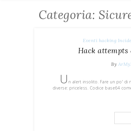
Categoria: Sicur
Eventi
hacking
Incid
Hack attempts 
By
ArMy
U
n alert insolito. Fare un po' di
diverse: priceless. Codice base64 com