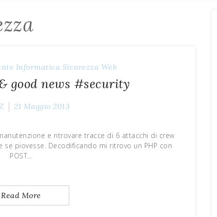
ezza
ente
Informatica
Sicurezza
Web
& good news #security
Z
21 Maggio 2013
 manutenzione e ritrovare tracce di 6 attacchi di crew
e se piovesse. Decodificando mi ritrovo un PHP con
POST…
Read More