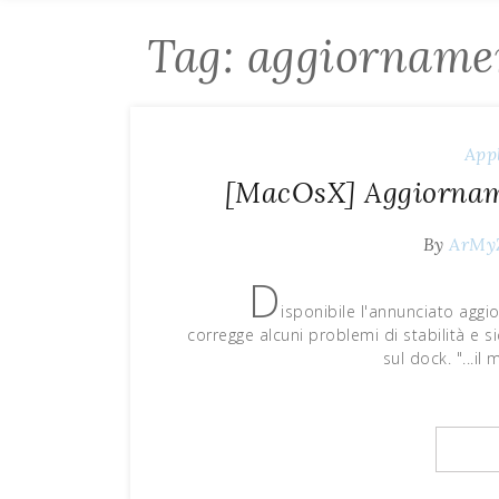
Tag: aggiorname
App
[MacOsX] Aggiorname
By
ArMy
D
isponibile l'annunciato agg
corregge alcuni problemi di stabilità e 
sul dock. "...i