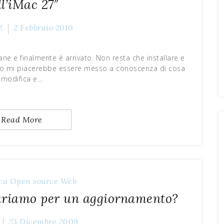
ll’iMac 27″
Z
2 Febbraio 2010
e e finalmente è arrivato. Non resta che installare e
tto mi piacerebbe essere messo a conoscenza di cosa
modifica e…
Read More
ca
Open source
Web
pariamo per un aggiornamento?
23 Dicembre 2009