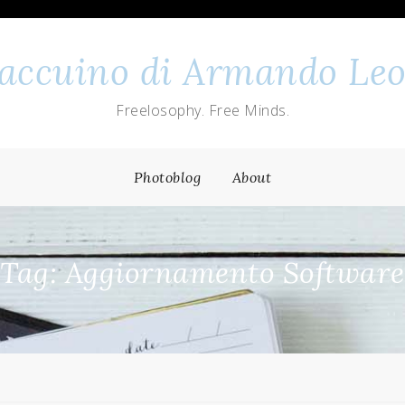
 taccuino di Armando Leo
Freelosophy. Free Minds.
Photoblog
About
Tag: Aggiornamento Software