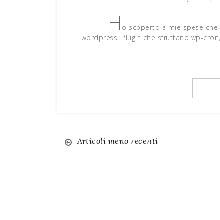
H
o scoperto a mie spese che c
wordpress. Plugin che sfruttano wp-cron
Articoli meno recenti
Navigazione
articoli