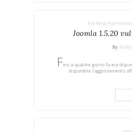
hacking
Informatic
Joomla 1.5.20 vu
By
ArMy
F
ino a qualche giorno fa era dispo
disponibile l'aggiornamento uf
App