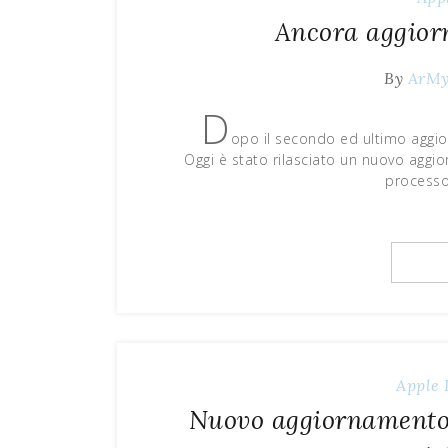
Ancora aggior
By
ArM
D
opo il secondo ed ultimo aggior
Oggi è stato rilasciato un nuovo aggi
processo
Apple
Nuovo aggiornamento A