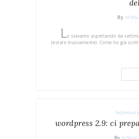
de
By
ArMy
L
o stavamo aspettando da settiman
testare (nuovamente). Come ho già scri
Informati
wordpress 2.9: ci pre
By
ArMyZ