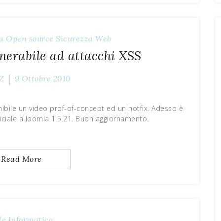
a
Open source
Sicurezza
Web
lnerabile ad attacchi XSS
Z
9 Ottobre 2010
nibile un video prof-of-concept ed un hotfix. Adesso è
ficiale a Joomla 1.5.21. Buon aggiornamento.
Read More
le
Informatica