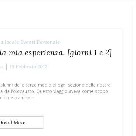
a locale
Eventi
Personale
a mia esperienza. [giorni 1 e 2]
ia
19 Febbraio 2012
alunni delle terze medie di ogni sezione della nostra
ia dell'olocausto. Questo viaggio aveva come scopo
ere nel campo…
Read More