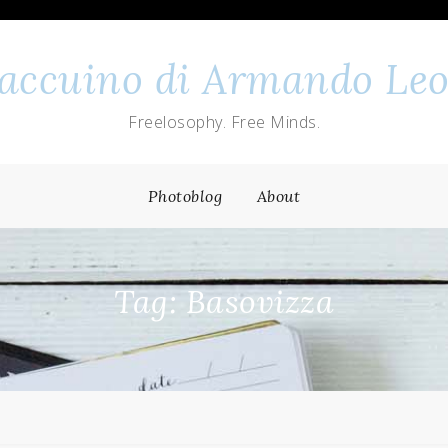
 taccuino di Armando Leo
Freelosophy. Free Minds.
Photoblog
About
Tag: Basovizza