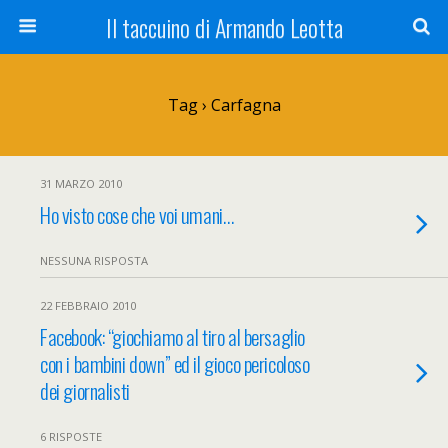
Il taccuino di Armando Leotta
Tag › Carfagna
31 MARZO 2010
Ho visto cose che voi umani…
NESSUNA RISPOSTA
22 FEBBRAIO 2010
Facebook: “giochiamo al tiro al bersaglio
con i bambini down” ed il gioco pericoloso
dei giornalisti
6 RISPOSTE