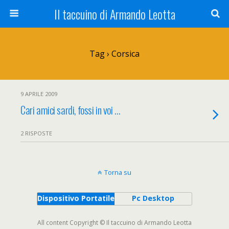
Il taccuino di Armando Leotta
Tag › Corsica
9 APRILE 2009
Cari amici sardi, fossi in voi …
2 RISPOSTE
Torna su
Dispositivo Portatile
Pc Desktop
All content Copyright © Il taccuino di Armando Leotta