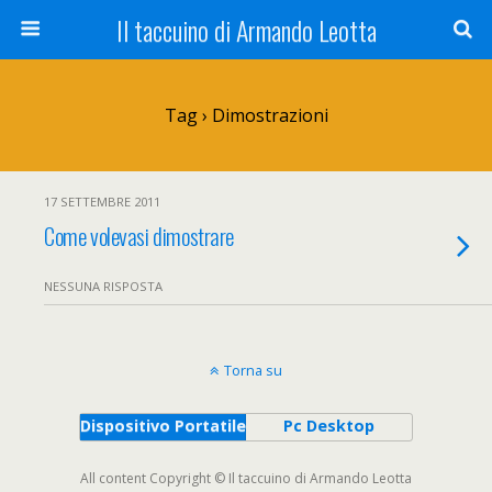
Il taccuino di Armando Leotta
Tag › Dimostrazioni
17 SETTEMBRE 2011
Come volevasi dimostrare
NESSUNA RISPOSTA
Torna su
Dispositivo Portatile
Pc Desktop
All content Copyright © Il taccuino di Armando Leotta