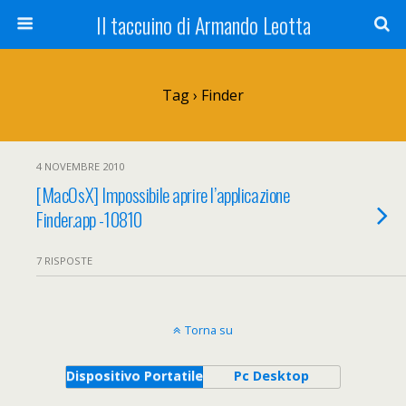
Il taccuino di Armando Leotta
Tag › Finder
4 NOVEMBRE 2010
[MacOsX] Impossibile aprire l’applicazione
Finder.app -10810
7 RISPOSTE
Torna su
Dispositivo Portatile
Pc Desktop