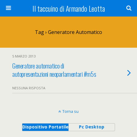
Il taccuino di Armando Leotta
Tag › Generatore Automatico
5 MARZO 2013
Generatore automatico di
autopresentazioni neoparlamentari #m5s
NESSUNA RISPOSTA
Torna su
Dispositivo Portatile
Pc Desktop