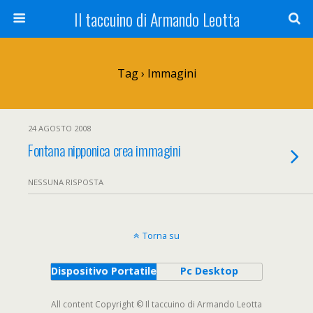
Il taccuino di Armando Leotta
Tag › Immagini
24 AGOSTO 2008
Fontana nipponica crea immagini
NESSUNA RISPOSTA
Torna su
Dispositivo Portatile
Pc Desktop
All content Copyright © Il taccuino di Armando Leotta