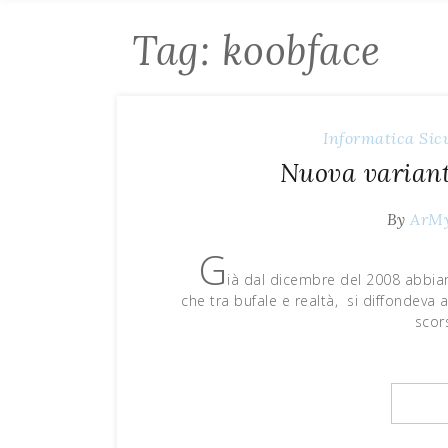
Tag: koobface
Informatica
Sic
Nuova variant
By
ArM
G
ià dal dicembre del 2008 abbi
che tra bufale e realtà, si diffondeva
scor