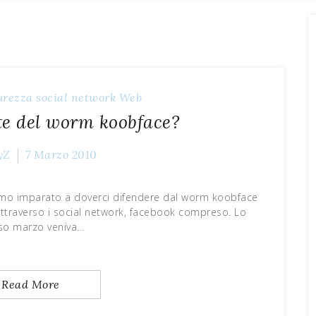
urezza
social network
Web
e del worm koobface?
yZ
7 Marzo 2010
amo imparato a doverci difendere dal worm koobface
 attraverso i social network, facebook compreso. Lo
so marzo veniva…
Read More