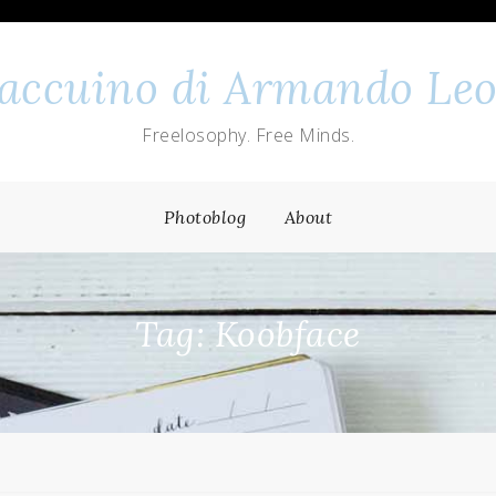
 taccuino di Armando Leo
Freelosophy. Free Minds.
Photoblog
About
Tag: Koobface