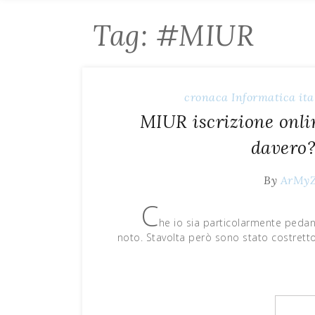
Tag: #MIUR
cronaca
Informatica
ita
MIUR iscrizione onli
davero
By
ArMy
C
he io sia particolarmente ped
noto. Stavolta però sono stato costretto