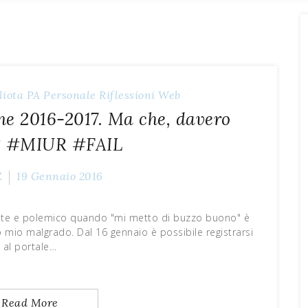
liota
PA
Personale
Riflessioni
Web
ne 2016-2017. Ma che, davero
? #MIUR #FAIL
Z
19 Gennaio 2016
ante e polemico quando "mi metto di buzzo buono" è
 mio malgrado. Dal 16 gennaio è possibile registrarsi
al portale…
Read More