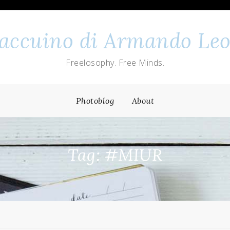
 taccuino di Armando Leo
Freelosophy. Free Minds.
Photoblog
About
Tag: #MIUR