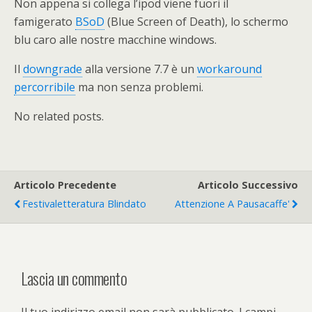
Non appena si collega l’ipod viene fuori il
famigerato
BSoD
(Blue Screen of Death), lo schermo
blu caro alle nostre macchine windows.
Il
downgrade
alla versione 7.7 è un
workaround
percorribile
ma non senza problemi.
No related posts.
Articolo Precedente
Articolo Successivo
Festivaletteratura Blindato
Attenzione A Pausacaffe'
Lascia un commento
Il tuo indirizzo email non sarà pubblicato.
I campi