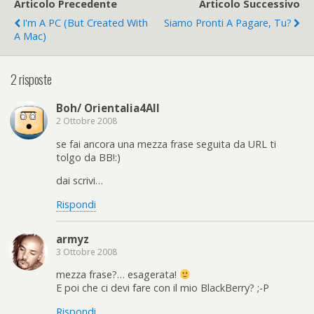
Articolo Precedente
Articolo Successivo
I'm A PC (but Created With
Siamo Pronti A Pagare, Tu?
A Mac)
2 risposte
Boh/ Orientalia4All
2 Ottobre 2008
se fai ancora una mezza frase seguita da URL ti
tolgo da BB!:)
dai scrivi…
Rispondi
armyz
3 Ottobre 2008
mezza frase?… esagerata!
E poi che ci devi fare con il mio BlackBerry? ;-P
Rispondi