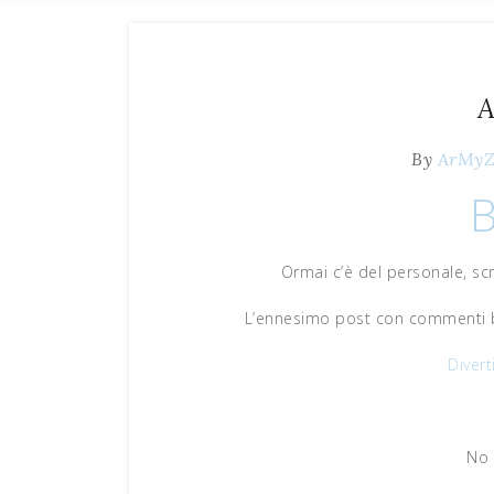
A
By
ArMy
Ormai c’è del personale, scr
L’ennesimo post con commenti b
Divert
No 