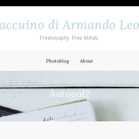
 taccuino di Armando Leo
Freelosophy. Free Minds.
Photoblog
About
Autogol?