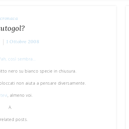
cronaca
utogol?
Z
1 Ottobre 2008
B
ah, così sembra…
itto nero su bianco specie in chiusura.
loccati non aiuta a pensare diversamente.
itevi
, almeno voi.
A.
related posts.