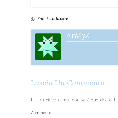
Facci un favore…
Navigazione
articoli
ArMyZ
Lascia Un Commento
Il tuo indirizzo email non sarà pubblicato.
I 
Commento