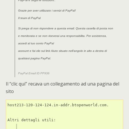
PayPal e segui le istruzioni..
Grazie per aver utilizzato i servizi di PayPal!
Il team di PayPal
Si prega di non rispondere a questa email. Questa casella di posta non
e monitorata e se non riceverai una responsabilita. Per assistenza,
accedi al tuo conto PayPal
account e fai clic sul link Aiuto situato nell’angolo in alto a destra di
qualsiasi pagina PayPal.
PayPal Email ID PP936
Il “clic qui” recava un collegamento ad una pagina del
sito
host213-120-124-124.in-addr.btopenworld.com.
