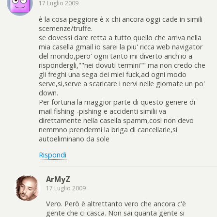
17 Luglio 2009
è la cosa peggiore è x chi ancora oggi cade in simili
scemenze/truffe.
se dovessi dare retta a tutto quello che arriva nella
mia casella gmail io sarei la piu' ricca web navigator
del mondo,pero' ogni tanto mi diverto anch'io a
rispondergli,""nei dovuti termini"" ma non credo che
gli freghi una sega dei miei fuck,ad ogni modo
serve,si,serve a scaricare i nervi nelle giornate un po'
down.
Per fortuna la maggior parte di questo genere di
mail fishing -pishing e accidenti similii va
direttamente nella casella spamm,cosi non devo
nemmno prendermi la briga di cancellarle,si
autoeliminano da sole
Rispondi
ArMyZ
17 Luglio 2009
Vero. Però è altrettanto vero che ancora c'è
gente che ci casca. Non sai quanta gente si