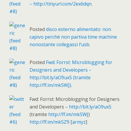
– http://tinyurl.com/2ex6dqn
.
Posted
disco esterno alimentato: non
capivo perchè non partiva time machine
nonostante collegassi l’usb
.
Posted
Fwd: Forrst: Microblogging for
Designers and Developers –
http://bit.ly/aO9ux5 (tramite
http://ff.im/mkSWJ)
.
Fwd: Forrst: Microblogging for Designers
and Developers –
http://bit.ly/aO9ux5
(tramite
http://ff.im/mkSWJ
)
http://ff.im/mkSZ9
[
armyz
]