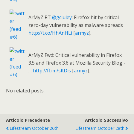
ArMyZ RT
@gcluley
: Firefox hit by critical
zero-day vulnerability as malware spreads
http://t.co/HhAnHLi
[
armyz
].
ArMyZ Fwd: Critical vulnerability in Firefox
3.5 and Firefox 3.6 at Mozilla Security Blog -
…
http://ff.im/sKDis
[
armyz
].
No related posts.
Articolo Precedente
Articolo Successivo
Lifestream October 26th
Lifestream October 28th