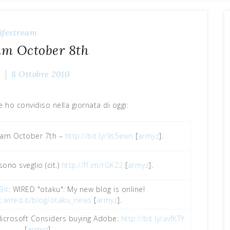
ifestream
am October 8th
Z
8 Ottobre 2010
e ho convidiso nella giornata di oggi:
ream October 7th –
http://bit.ly/9s5ewn
[
armyz
].
ono sveglio (cit.)
http://ff.im/rGK22
[
armyz
].
Bit
: WIRED "otaku": My new blog is online!
t.wired.it/blog/otaku_news
[
armyz
].
Microsoft Considers buying Adobe:
http://bit.ly/avfKTY
[
armyz
].