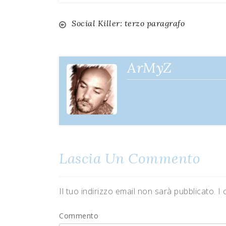
Social Killer: terzo paragrafo
Navigazione
articoli
ArMyZ
Lascia Un Commento
Il tuo indirizzo email non sarà pubblicato.
I 
Commento