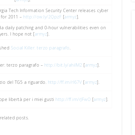
rgia Tech Information Security Center releases cyber
 for 2011 –
http://ow.ly/2QpzF
[
armyz
].
a daily patching and 0-hour vulnerabilities even on
yers. I hope not [
armyz
].
ished
Social Killer: terzo paragrafo
.
ler: terzo paragrafo –
http://bit.ly/ahiIM2
[
armyz
].
izio del TG5 a riguardo.
http://ff.im/rI67V
[
armyz
].
e libertà per i miei gusti
http://ff.im/rJFwO
[
armyz
].
related posts.