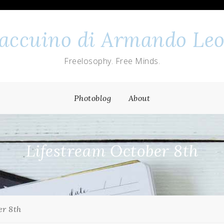
 taccuino di Armando Leo
Freelosophy. Free Minds.
Photoblog
About
Lifestream October 8th
er 8th