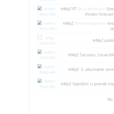
ArMyZ RT
@LocalAreaSec
: Geo
threats forecast
ArMyZ
@mikkohypponen
kind
la
ArMyZ publ
ArMyZ Taccuino: Social Kil
ArMyZ :S: allucinante serv
ArMyZ OpenDns si prende tropp
No 