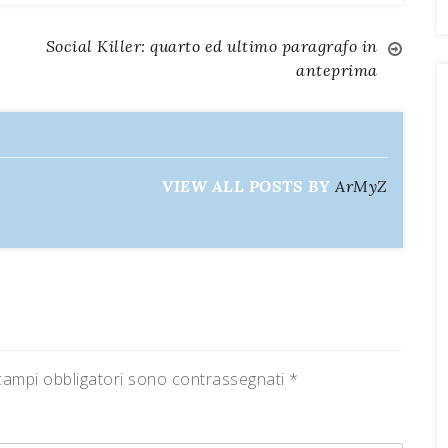
Social Killer: quarto ed ultimo paragrafo in
anteprima
VIEW ALL POSTS BY
ArMyZ
campi obbligatori sono contrassegnati
*