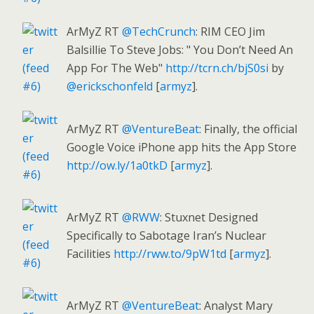
ArMyZ RT
@TechCrunch
: RIM CEO Jim
Balsillie To Steve Jobs: " You Don’t Need An
App For The Web"
http://tcrn.ch/bjS0si
by
@erickschonfeld
[
armyz
].
ArMyZ RT
@VentureBeat
: Finally, the official
Google Voice iPhone app hits the App Store
http://ow.ly/1a0tkD
[
armyz
].
ArMyZ RT
@RWW
: Stuxnet Designed
Specifically to Sabotage Iran’s Nuclear
Facilities
http://rww.to/9pW1td
[
armyz
].
ArMyZ RT
@VentureBeat
: Analyst Mary