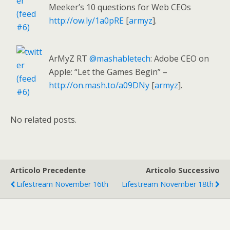
Meeker’s 10 questions for Web CEOs
http://ow.ly/1a0pRE
[
armyz
].
ArMyZ RT
@mashabletech
: Adobe CEO on
Apple: “Let the Games Begin” –
http://on.mash.to/a09DNy
[
armyz
].
No related posts.
Articolo Precedente
Articolo Successivo
Lifestream November 16th
Lifestream November 18th