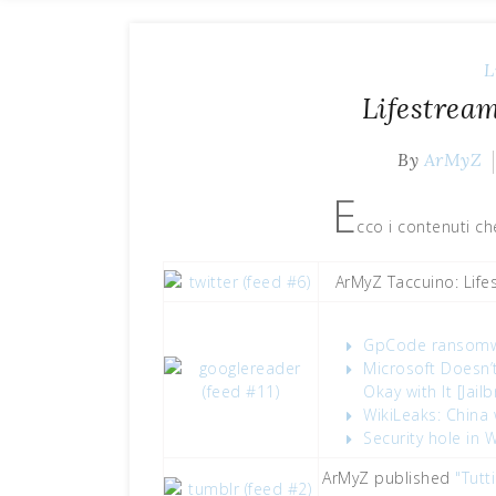
L
Lifestrea
By
ArMyZ
E
cco i contenuti ch
ArMyZ Taccuino: Lif
GpCode ransomwar
Microsoft Doesn’
Okay with It [Jail
WikiLeaks: China
Security hole in
ArMyZ published
"Tutt