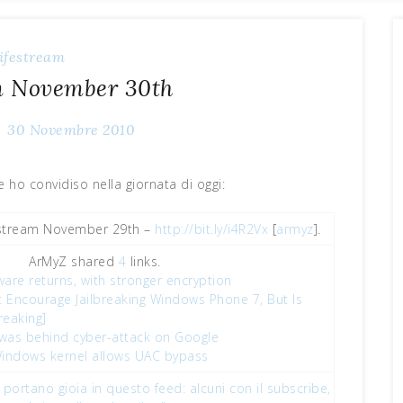
ifestream
m November 30th
30 Novembre 2010
e ho convidiso nella giornata di oggi:
estream November 29th –
http://bit.ly/i4R2Vx
[
armyz
].
ArMyZ shared
4
links.
e returns, with stronger encryption
t Encourage Jailbreaking Windows Phone 7, But Is
breaking]
 was behind cyber-attack on Google
 Windows kernel allows UAC bypass
i portano gioia in questo feed: alcuni con il subscribe,