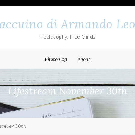
 taccuino di Armando Leo
Freelosophy. Free Minds.
Photoblog
About
Lifestream November 30th
vember 30th