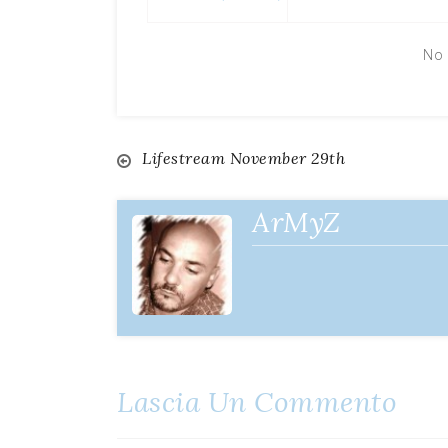
No 
Lifestream November 29th
Navigazione
articoli
ArMyZ
Lascia Un Commento