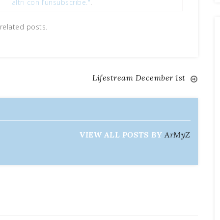
altri con l’unsubscribe."
.
related posts.
Lifestream December 1st
VIEW ALL POSTS BY
ArMyZ