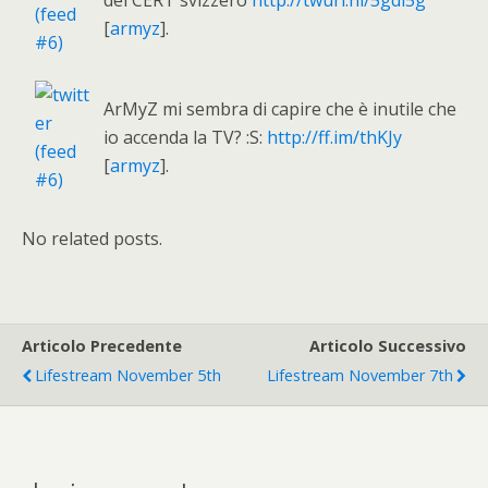
del CERT svizzero
http://twurl.nl/5gdi5g
[
armyz
].
ArMyZ mi sembra di capire che è inutile che
io accenda la TV? :S:
http://ff.im/thKJy
[
armyz
].
No related posts.
Articolo Precedente
Articolo Successivo
Lifestream November 5th
Lifestream November 7th