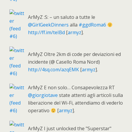
ArMyZ :S: – un saluto a tutte le
@GirlGeekDinners
alla
#ggdRoma6
http://ff.im/teIBd
[
armyz
].
ArMyZ Oltre 2km di code per deviazioni ed
incidente (@ Casello Roma Nord)
http://4sq.com/azqEMK
[
armyz
].
ArMyZ E non solo… Consapevolezza RT
@giorgiotave
state attenti agli articoli sulla
liberazione del Wi-Fi, attendiamo di vederlo
operativo
[
armyz
].
ArMyZ I just unlocked the "Superstar"