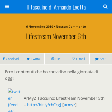
Il taccuino di Armando Leotta
6 Novembre 2010 • Nessun Commento
Lifestream November 6th
Condividi
Twitta
Pin
E-mail
SMS
Ecco i contenuti che ho convidiso nella giornata di
oggi:
ArMyZ Taccuino: Lifestream November 5th
–
http://bit.ly/chCcgJ
[
armyz
].