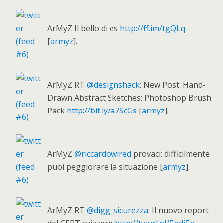
ArMyZ Il bello di es
http://ff.im/tgQLq
[
armyz
].
ArMyZ RT
@designshack
: New Post: Hand-
Drawn Abstract Sketches: Photoshop Brush
Pack
http://bit.ly/a7ScGs
[
armyz
].
ArMyZ
@riccardowired
provaci: difficilmente
puoi peggiorare la situazione [
armyz
].
ArMyZ RT
@digg_sicurezza
: Il nuovo report