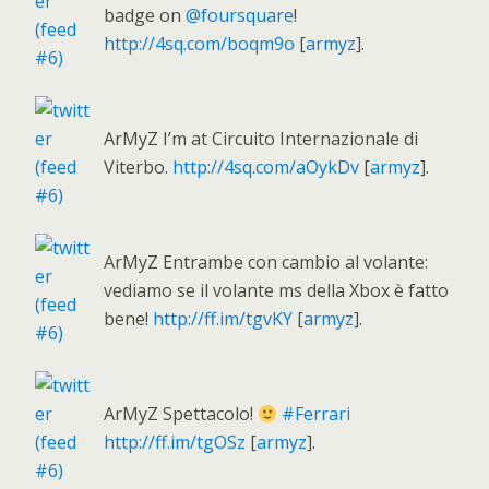
badge on
@foursquare
!
http://4sq.com/boqm9o
[
armyz
].
ArMyZ I’m at Circuito Internazionale di
Viterbo.
http://4sq.com/aOykDv
[
armyz
].
ArMyZ Entrambe con cambio al volante:
vediamo se il volante ms della Xbox è fatto
bene!
http://ff.im/tgvKY
[
armyz
].
ArMyZ Spettacolo!
#Ferrari
http://ff.im/tgOSz
[
armyz
].