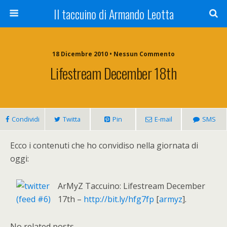
Il taccuino di Armando Leotta
18 Dicembre 2010 • Nessun Commento
Lifestream December 18th
Condividi
Twitta
Pin
E-mail
SMS
Ecco i contenuti che ho convidiso nella giornata di
oggi:
ArMyZ Taccuino: Lifestream December
17th –
http://bit.ly/hfg7fp
[
armyz
].
No related posts.