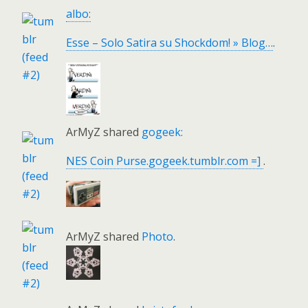
albo:
Esse – Solo Satira su Shockdom! » Blog…
.
ArMyZ shared
gogeek:
NES Coin Purse.gogeek.tumblr.com =]
.
ArMyZ shared
Photo
.