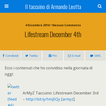
Il taccuino di Armando Leotta
4 Dicembre 2010 • Nessun Commento
Lifestream December 4th
Condividi
Twitta
Pin
E-mail
SMS
Ecco i contenuti che ho convidiso nella giornata di
oggi:
ArMyZ Taccuino: Lifestream December 3rd
–
http://bit.ly/hmj5Qy
[
armyz
].