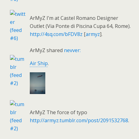
ArMyZ I’m at Castel Romano Designer
Outlet (Via Ponte di Piscina Cupa 64, Rome).
http://4sq.com/bFDV8z
[
armyz
].
ArMyZ shared
nevver:
Air Ship
.
ArMyZ The force of typo
http://armyz.tumblr.com/post/2091532768
.