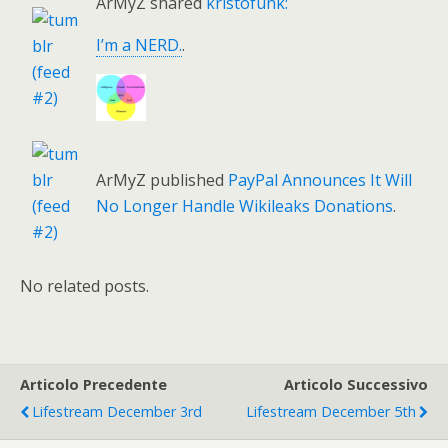
ArMyZ shared
kristofunk:
I’m a NERD.
.
ArMyZ published
PayPal Announces It Will
No Longer Handle Wikileaks Donations
.
No related posts.
Articolo Precedente
Articolo Successivo
Lifestream December 3rd
Lifestream December 5th