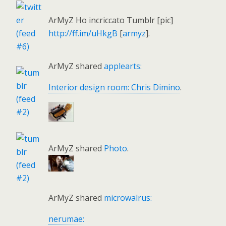
ArMyZ Ho incriccato Tumblr [pic]
http://ff.im/uHkgB
[
armyz
].
ArMyZ shared
applearts:
Interior design room: Chris Dimino
.
ArMyZ shared
Photo
.
ArMyZ shared
microwalrus:
nerumae: