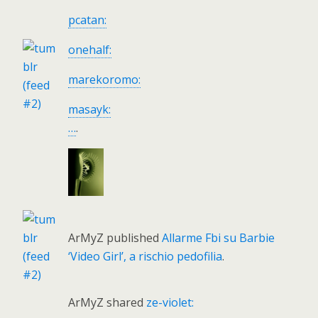
pcatan:
onehalf:
marekoromo:
masayk:
…
.
ArMyZ published
Allarme Fbi su Barbie
‘Video Girl’, a rischio pedofilia
.
ArMyZ shared
ze-violet: