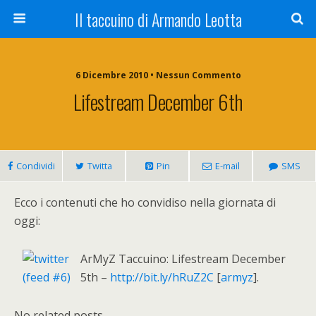
Il taccuino di Armando Leotta
6 Dicembre 2010 • Nessun Commento
Lifestream December 6th
Condividi
Twitta
Pin
E-mail
SMS
Ecco i contenuti che ho convidiso nella giornata di
oggi:
ArMyZ Taccuino: Lifestream December
5th –
http://bit.ly/hRuZ2C
[
armyz
].
No related posts.