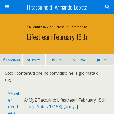
Il taccuino di Armando Leotta
16 Febbraio 2011 • Nessun Commento
Lifestream February 16th
Condividi
Twitta
Pin
E-mail
SMS
Ecco i contenuti che ho convidiso nella giornata di
oggi:
ArMyZ Taccuino: Lifestream February 15th
–
http://bit.ly/fS15BJ
[
armyz
].