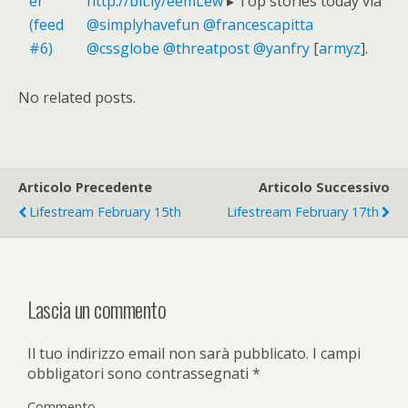
http://bit.ly/eemLew
▸ Top stories today via
@simplyhavefun
@francescapitta
@cssglobe
@threatpost
@yanfry
[
armyz
].
No related posts.
Articolo Precedente
Articolo Successivo
Lifestream February 15th
Lifestream February 17th
Lascia un commento
Il tuo indirizzo email non sarà pubblicato.
I campi
obbligatori sono contrassegnati
*
Commento