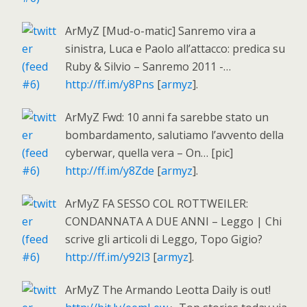
ArMyZ [Mud-o-matic] Sanremo vira a
sinistra, Luca e Paolo all’attacco: predica su
Ruby & Silvio – Sanremo 2011 -…
http://ff.im/y8Pns
[
armyz
].
ArMyZ Fwd: 10 anni fa sarebbe stato un
bombardamento, salutiamo l’avvento della
cyberwar, quella vera – On… [pic]
http://ff.im/y8Zde
[
armyz
].
ArMyZ FA SESSO COL ROTTWEILER:
CONDANNATA A DUE ANNI – Leggo | Chi
scrive gli articoli di Leggo, Topo Gigio?
http://ff.im/y92l3
[
armyz
].
ArMyZ The Armando Leotta Daily is out!