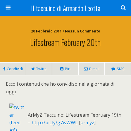
Il taccuino di Armando Leotta
20 Febbraio 2011 • Nessun Commento
Lifestream February 20th
Condividi
Twitta
Pin
E-mail
SMS
Ecco i contenuti che ho convidiso nella giornata di
oggi:
ArMyZ Taccuino: Lifestream February 19th
–
http://bit.ly/g7wWWL
[
armyz
].