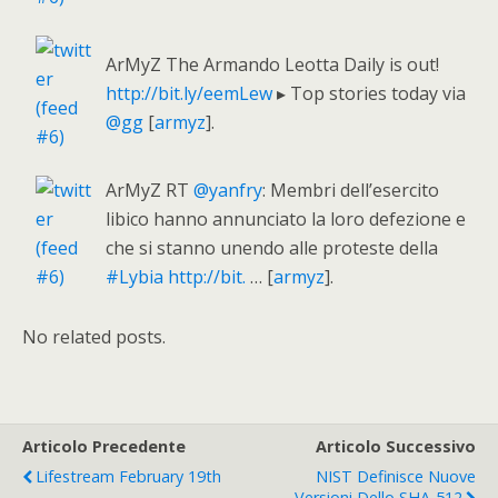
ArMyZ The Armando Leotta Daily is out!
http://bit.ly/eemLew
▸ Top stories today via
@gg
[
armyz
].
ArMyZ RT
@yanfry
: Membri dell’esercito
libico hanno annunciato la loro defezione e
che si stanno unendo alle proteste della
#Lybia
http://bit.
… [
armyz
].
No related posts.
Articolo Precedente
Articolo Successivo
Lifestream February 19th
NIST Definisce Nuove
Versioni Dello SHA-512