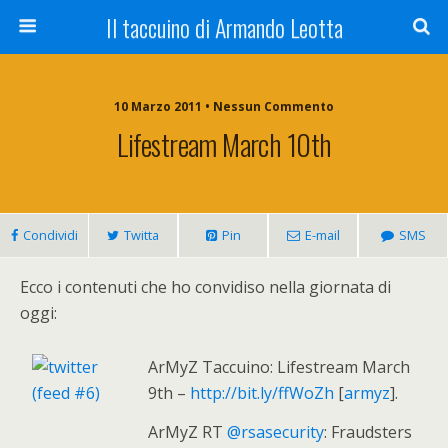
Il taccuino di Armando Leotta
10 Marzo 2011 • Nessun Commento
Lifestream March 10th
Condividi
Twitta
Pin
E-mail
SMS
Ecco i contenuti che ho convidiso nella giornata di
oggi:
ArMyZ Taccuino: Lifestream March
9th –
http://bit.ly/ffWoZh
[
armyz
].
ArMyZ RT
@rsasecurity
: Fraudsters