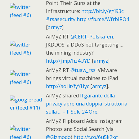
Point Their Guns at the
Infrastructure:
http://bit.ly/gYi93c
#rsasecurity
http://fb.me/WfrbIRO4
[
armyz
].
ArMyZ RT
@CERT_Polska_en
:
JKDDOS: a DDoS bot targetting …
the mining industry?
http://j.mp/hz4UYD
[
armyz
].
ArMyZ RT
@tuaw_rss
: VMware
brings virtual machines to iPad
http://aol.it/fyYHyc
[
armyz
].
ArMyZ shared
Il garante della
privacy apre una doppia istruttoria
sulla … – Il Sole 24 Ore
.
ArMyZ Flipboard Adds Instagram
Photos and Social Search (via
@Gizmodo
)
http://t.co/6u5k2xg