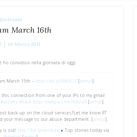
ifestream
eam March 16th
Z
16 Marzo 2011
e ho convidiso nella giornata di oggi:
eam March 15th –
http://bit.ly/f6WYOZ
[
armyz
].
this connection from one of your IPs to my gmail
#activity
#hack
http://twitpic.com/49uol0
[
armyz
].
st back-up on the cloud services?Let me know RT
ard your message to our abuse department. [
armyz
].
 is out!
http://bit.ly/eemLew
▸ Top stories today via
@darios
[
armyz
].