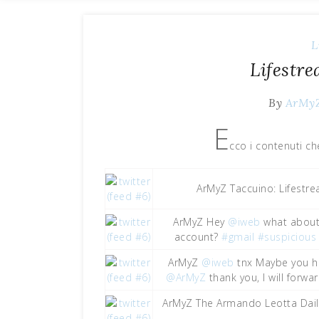
L
Lifestr
By
ArMy
E
cco i contenuti ch
ArMyZ Taccuino: Lifestr
ArMyZ Hey
@iweb
what about 
account?
#gmail
#suspicious
ArMyZ
@iweb
tnx Maybe you ho
@ArMyZ
thank you, I will forw
ArMyZ The Armando Leotta Daily