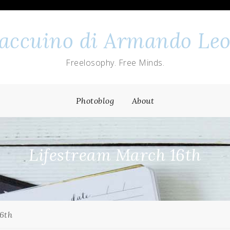
 taccuino di Armando Leo
Freelosophy. Free Minds.
Photoblog
About
Lifestream March 16th
6th