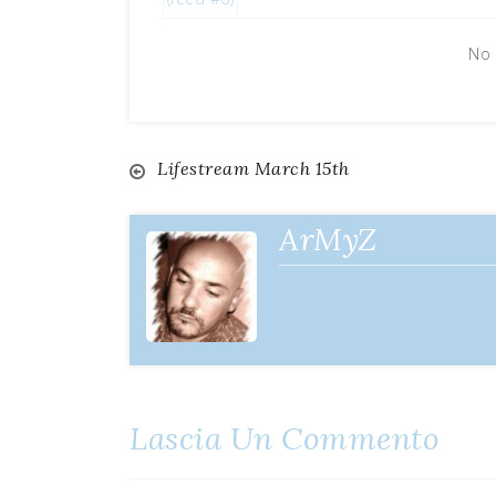
No 
Lifestream March 15th
Navigazione
articoli
ArMyZ
Lascia Un Commento