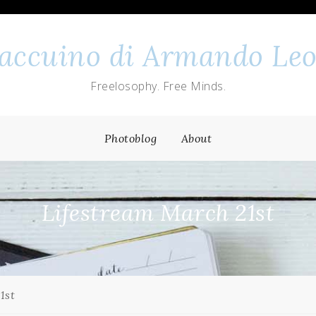
 taccuino di Armando Leo
Freelosophy. Free Minds.
Photoblog
About
Lifestream March 21st
1st