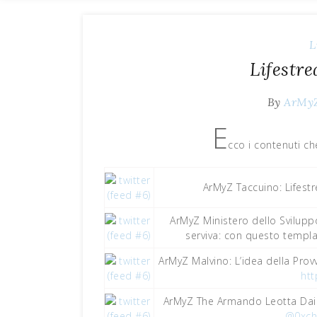
L
Lifestr
By
ArMy
E
cco i contenuti ch
ArMyZ Taccuino: Lifes
ArMyZ Ministero dello Svilup
serviva: con questo temp
ArMyZ Malvino: L’idea della Provv
htt
ArMyZ The Armando Leotta Dail
@0xcha