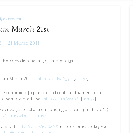
ifestream
eam March 21st
Z
21 Marzo 2011
e ho convidiso nella giornata di oggi:
tream March 20th –
http://bit.ly/fSJJyC
[
armyz
].
po Economico | quando si dice il cambiamento che
late sembra mediaset
http://ff.im/zwCcS
[
armyz
].
idenza (…"le catastrofi sono i giusti castighi di Dio"…)
p://ff.im/zwDcm
[
armyz
].
y is out!
http://bit.ly/eG0aNX
▸ Top stories today via
rlie
@googletutor
[
armyz
].