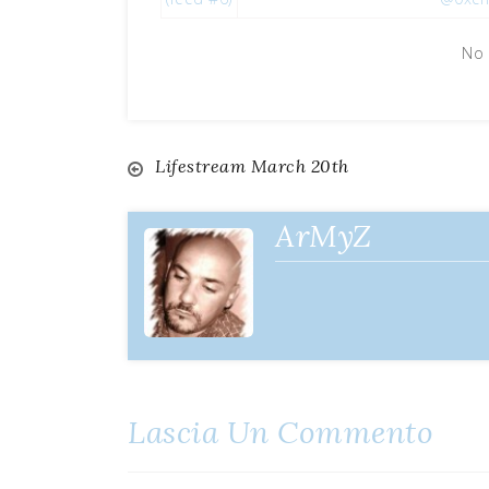
No 
Lifestream March 20th
Navigazione
articoli
ArMyZ
Lascia Un Commento