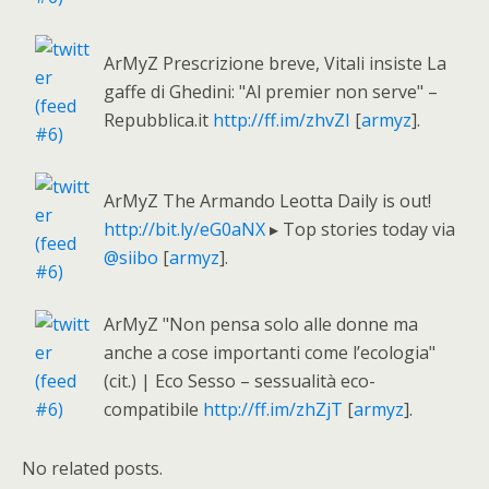
ArMyZ Prescrizione breve, Vitali insiste La
gaffe di Ghedini: "Al premier non serve" –
Repubblica.it
http://ff.im/zhvZI
[
armyz
].
ArMyZ The Armando Leotta Daily is out!
http://bit.ly/eG0aNX
▸ Top stories today via
@siibo
[
armyz
].
ArMyZ "Non pensa solo alle donne ma
anche a cose importanti come l’ecologia"
(cit.) | Eco Sesso – sessualità eco-
compatibile
http://ff.im/zhZjT
[
armyz
].
No related posts.