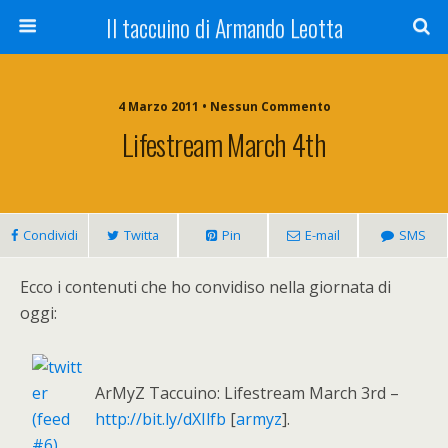
Il taccuino di Armando Leotta
4 Marzo 2011 • Nessun Commento
Lifestream March 4th
Condividi
Twitta
Pin
E-mail
SMS
Ecco i contenuti che ho convidiso nella giornata di
oggi:
ArMyZ Taccuino: Lifestream March 3rd –
http://bit.ly/dXIlfb
[
armyz
].