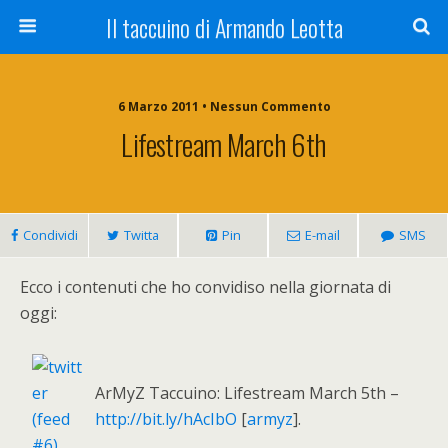
Il taccuino di Armando Leotta
6 Marzo 2011 • Nessun Commento
Lifestream March 6th
Condividi
Twitta
Pin
E-mail
SMS
Ecco i contenuti che ho convidiso nella giornata di
oggi:
ArMyZ Taccuino: Lifestream March 5th –
http://bit.ly/hAcIbO
[
armyz
].