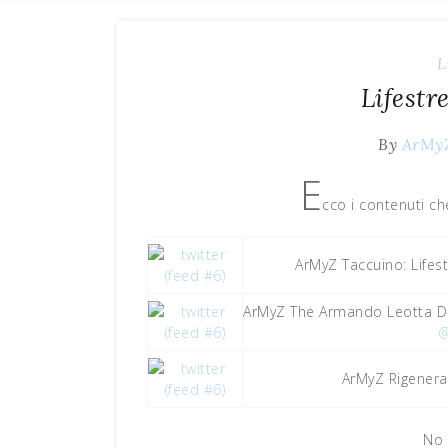
L
Lifestr
By
ArMy
E
cco i contenuti ch
ArMyZ Taccuino: Lifes
ArMyZ The Armando Leotta Dai
@
ArMyZ Rigenera
No 