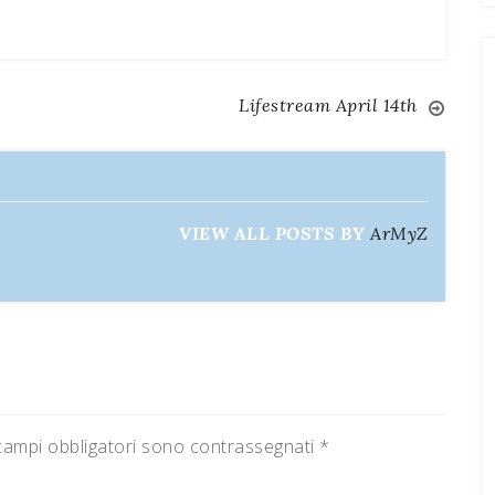
Lifestream April 14th
VIEW ALL POSTS BY
ArMyZ
campi obbligatori sono contrassegnati
*