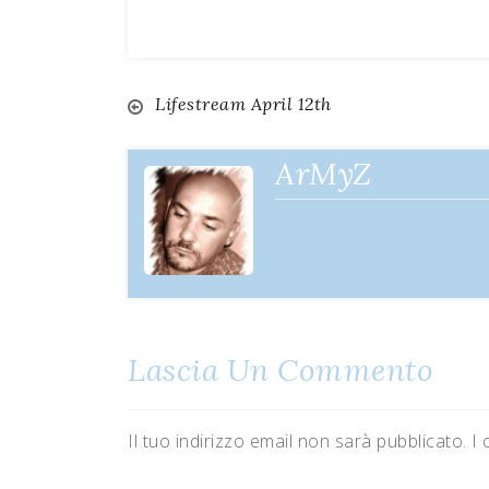
Lifestream April 12th
Navigazione
articoli
ArMyZ
Lascia Un Commento
Il tuo indirizzo email non sarà pubblicato.
I 