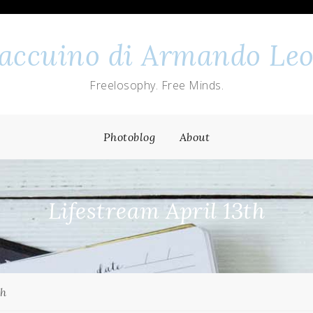
 taccuino di Armando Leo
Freelosophy. Free Minds.
Photoblog
About
Lifestream April 13th
th