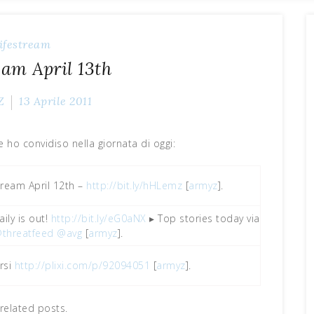
ifestream
eam April 13th
Z
13 Aprile 2011
e ho convidiso nella giornata di oggi:
tream April 12th –
http://bit.ly/hHLemz
[
armyz
].
ly is out!
http://bit.ly/eG0aNX
▸ Top stories today via
threatfeed
@avg
[
armyz
].
rsi
http://plixi.com/p/92094051
[
armyz
].
related posts.