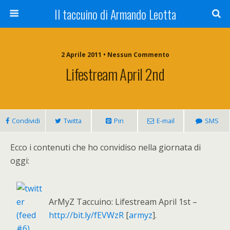
Il taccuino di Armando Leotta
2 Aprile 2011 • Nessun Commento
Lifestream April 2nd
Condividi
Twitta
Pin
E-mail
SMS
Ecco i contenuti che ho convidiso nella giornata di
oggi:
ArMyZ Taccuino: Lifestream April 1st –
http://bit.ly/fEVWzR
[
armyz
].