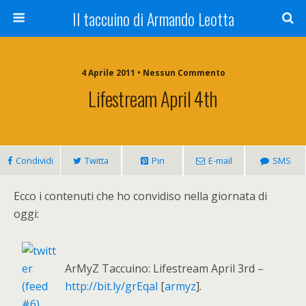
Il taccuino di Armando Leotta
4 Aprile 2011 • Nessun Commento
Lifestream April 4th
Condividi
Twitta
Pin
E-mail
SMS
Ecco i contenuti che ho convidiso nella giornata di
oggi:
ArMyZ Taccuino: Lifestream April 3rd –
http://bit.ly/grEqal
[
armyz
].