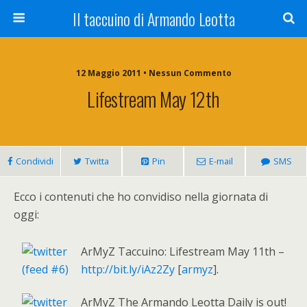
Il taccuino di Armando Leotta
12 Maggio 2011 • Nessun Commento
Lifestream May 12th
Condividi
Twitta
Pin
E-mail
SMS
Ecco i contenuti che ho convidiso nella giornata di
oggi:
ArMyZ Taccuino: Lifestream May 11th –
http://bit.ly/iAz2Zy
[
armyz
].
ArMyZ The Armando Leotta Daily is out!