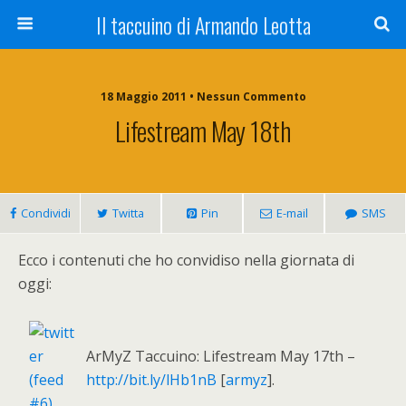
Il taccuino di Armando Leotta
18 Maggio 2011 • Nessun Commento
Lifestream May 18th
Condividi
Twitta
Pin
E-mail
SMS
Ecco i contenuti che ho convidiso nella giornata di
oggi:
ArMyZ Taccuino: Lifestream May 17th –
http://bit.ly/lHb1nB
[
armyz
].