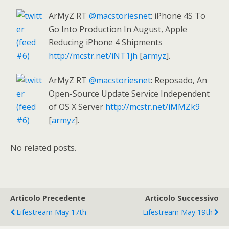
ArMyZ RT
@macstoriesnet
: iPhone 4S To
Go Into Production In August, Apple
Reducing iPhone 4 Shipments
http://mcstr.net/iNT1jh
[
armyz
].
ArMyZ RT
@macstoriesnet
: Reposado, An
Open-Source Update Service Independent
of OS X Server
http://mcstr.net/iMMZk9
[
armyz
].
No related posts.
Articolo Precedente
Articolo Successivo
Lifestream May 17th
Lifestream May 19th