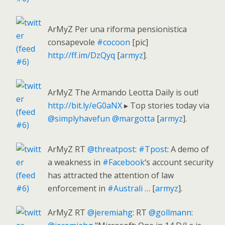
ArMyZ Per una riforma pensionistica
consapevole
#cocoon
[pic]
http://ff.im/DzQyq
[
armyz
].
ArMyZ The Armando Leotta Daily is out!
http://bit.ly/eG0aNX
▸ Top stories today via
@simplyhavefun
@margotta
[
armyz
].
ArMyZ RT
@threatpost
:
#Tpost
: A demo of
a weakness in
#Facebook
‘s account security
has attracted the attention of law
enforcement in
#Australi
… [
armyz
].
ArMyZ RT
@jeremiahg
: RT
@gollmann
: