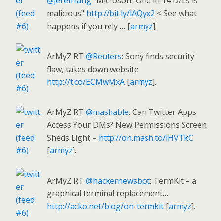
@jeremiahg
"Microsoft: One in 14 D/Ls is
malicious"
http://bit.ly/lAQyx2
< See what
happens if you rely … [
armyz
].
ArMyZ RT
@Reuters
: Sony finds security
flaw, takes down website
http://t.co/ECMwMxA
[
armyz
].
ArMyZ RT
@mashable
: Can Twitter Apps
Access Your DMs? New Permissions Screen
Sheds Light –
http://on.mash.to/lHVTkC
[
armyz
].
ArMyZ RT
@hackernewsbot
: TermKit – a
graphical terminal replacement…
http://acko.net/blog/on-termkit
[
armyz
].