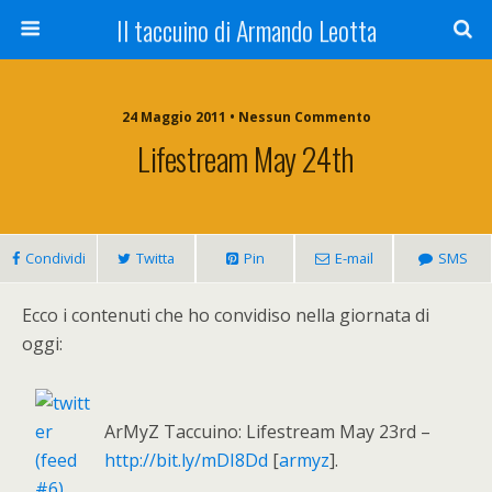
Il taccuino di Armando Leotta
24 Maggio 2011 • Nessun Commento
Lifestream May 24th
Condividi
Twitta
Pin
E-mail
SMS
Ecco i contenuti che ho convidiso nella giornata di
oggi:
ArMyZ Taccuino: Lifestream May 23rd –
http://bit.ly/mDI8Dd
[
armyz
].