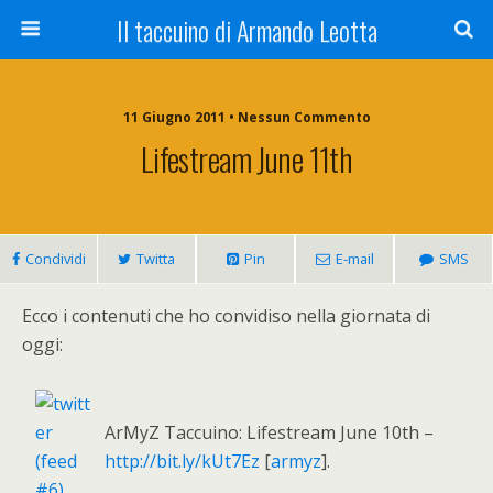
Il taccuino di Armando Leotta
11 Giugno 2011 • Nessun Commento
Lifestream June 11th
Condividi
Twitta
Pin
E-mail
SMS
Ecco i contenuti che ho convidiso nella giornata di
oggi:
ArMyZ Taccuino: Lifestream June 10th –
http://bit.ly/kUt7Ez
[
armyz
].