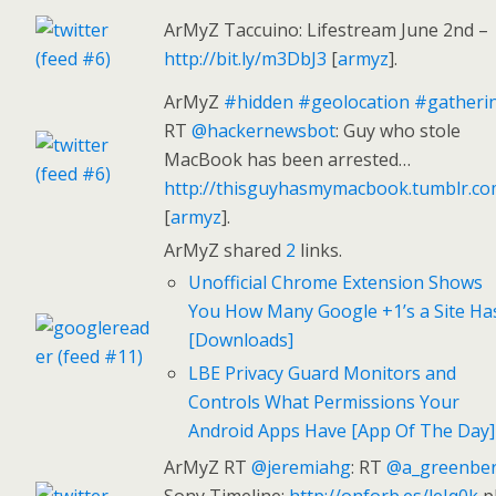
ArMyZ Taccuino: Lifestream June 2nd –
http://bit.ly/m3DbJ3
[
armyz
].
ArMyZ
#hidden
#geolocation
#gatheri
RT
@hackernewsbot
: Guy who stole
MacBook has been arrested…
http://thisguyhasmymacbook.tumblr.co
[
armyz
].
ArMyZ shared
2
links.
Unofficial Chrome Extension Shows
You How Many Google +1’s a Site Ha
[Downloads]
LBE Privacy Guard Monitors and
Controls What Permissions Your
Android Apps Have [App Of The Day]
ArMyZ RT
@jeremiahg
: RT
@a_greenbe