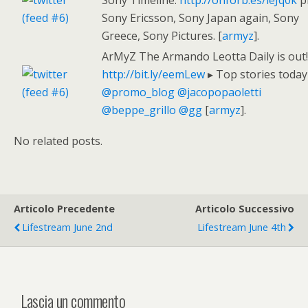
Sony Timeline:
http://onforb.es/leJq0k
p
Sony Ericsson, Sony Japan again, Sony
Greece, Sony Pictures. [
armyz
].
ArMyZ The Armando Leotta Daily is out!
http://bit.ly/eemLew
▸ Top stories today
@promo_blog
@jacopopaoletti
@beppe_grillo
@gg
[
armyz
].
No related posts.
Articolo Precedente
Articolo Successivo
Lifestream June 2nd
Lifestream June 4th
Lascia un commento