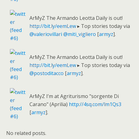
ArMyZ The Armando Leotta Daily is out!
http://bit.ly/eemLew
▸ Top stories today via
@valeriovillari
@miti_vigliero
[
armyz
].
ArMyZ The Armando Leotta Daily is out!
http://bit.ly/eemLew
▸ Top stories today via
@postoditacco
[
armyz
].
ArMyZ I’m at Agriturismo "sorgente Di
Carano" (Aprilia)
http://4sq.com/lm1Qs3
[
armyz
].
No related posts.