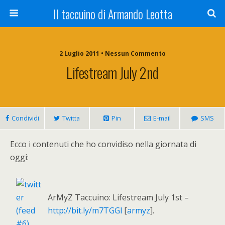
Il taccuino di Armando Leotta
2 Luglio 2011 • Nessun Commento
Lifestream July 2nd
Condividi
Twitta
Pin
E-mail
SMS
Ecco i contenuti che ho convidiso nella giornata di
oggi:
ArMyZ Taccuino: Lifestream July 1st –
http://bit.ly/m7TGGl
[
armyz
].