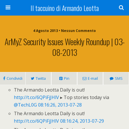
Il taccuino di Armando Leotta
4 Agosto 2013 • Nessun Commento
ArMyZ Security Issues Weekly Roundup | 03-
08-2013
Condividi
Twitta
Pin
E-mail
SMS
The Armando Leotta Daily is out!
http://t.co/6QPiFjJHlV
▸ Top stories today via
@TechL0G
08:16:26, 2013-07-28
The Armando Leotta Daily is out!
http://t.co/6QPiFjJHlV
08:16:24, 2013-07-29