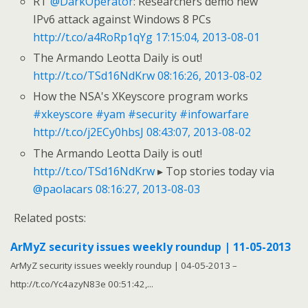
RT
@DarkOperator
: Researchers demo new
IPv6 attack against Windows 8 PCs
http://t.co/a4RoRp1qYg
17:15:04, 2013-08-01
The Armando Leotta Daily is out!
http://t.co/TSd16NdKrw
08:16:26, 2013-08-02
How the NSA's XKeyscore program works
#xkeyscore
#yam
#security
#infowarfare
http://t.co/j2ECy0hbsJ
08:43:07, 2013-08-02
The Armando Leotta Daily is out!
http://t.co/TSd16NdKrw
▸ Top stories today via
@paolacars
08:16:27, 2013-08-03
Related posts:
ArMyZ security issues weekly roundup | 11-05-2013
ArMyZ security issues weekly roundup | 04-05-2013 –
http://t.co/Yc4azyN83e 00:51:42,...