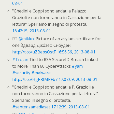
08-01
"Ghedini e Coppi sono andati a Palazzo
Grazioli e non torneranno in Cassazione per la
lettura". Speriamo in segno di protesta.
16:42:15, 2013-08-01
RT
@mikko
: Picture of an asylum certificate for
one Э́двард Джо́зеф Сно́уден:
http://t.co/uZBepsQstF
16:56:56, 2013-08-01
#Trojan
Tied to RSA SecureID Breach Linked
to More Than 60 CyberAttacks
#yam
#security
#malware
http://t.co/HgRRIMPFb7
17:07:09, 2013-08-01
"Ghedini e Coppi sono andati a P. Grazioli e
non torneranno in Cassazione per la lettura".
Speriamo in segno di protesta.
#sentenzamediase
t
17:12:39, 2013-08-01