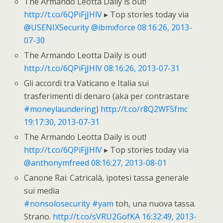
The Armando Leotta Daily is out!
http://t.co/6QPiFjJHlV
▸ Top stories today via
@USENIXSecurity
@ibmxforce
08:16:26, 2013-
07-30
The Armando Leotta Daily is out!
http://t.co/6QPiFjJHlV
08:16:26, 2013-07-31
Gli accordi tra Vaticano e Italia sui
trasferimenti di denaro (aka per contrastare
#moneylaundering
)
http://t.co/r8Q2WFSfmc
19:17:30, 2013-07-31
The Armando Leotta Daily is out!
http://t.co/6QPiFjJHlV
▸ Top stories today via
@anthonymfreed
08:16:27, 2013-08-01
Canone Rai: Catricalà, ipotesi tassa generale
sui media
#nonsolosecurity
#yam
toh, una nuova tassa.
Strano.
http://t.co/sVRU2GofKA
16:32:49, 2013-