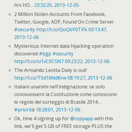
hrs HD…
23:32:25, 2013-12-05
2 Million Stolen Accounts From Facebook,
Twitter, Google, ADP, Found On Crime Server
#security
http://t.co/QoQbY0TiFk
00:13:47,
2013-12-06
Mysterious Internet data hijacking operation
discovered
#bgp
#security
http://t.co/si1vC0CSN7
00:23:22, 2013-12-06
The Armando Leotta Daily is out!
http://t.co/TSd16NdKrw
08:19:27, 2013-12-06
Italiani unanimi nell'indignazione: se solo
conoscessero la Costituzione come conoscono
le regole del sorteggio di Brasile 2014…
#priorit
à
18:28:01, 2013-12-06
Ok, time 4 signing up for
@copyapp
with this
link, we'll get 5 GB of FREE storage PLUS the