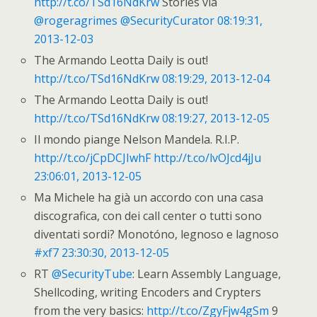
http://t.co/TSd16NdKrw
Stories via
@rogeragrimes
@SecurityCurator
08:19:31,
2013-12-03
The Armando Leotta Daily is out!
http://t.co/TSd16NdKrw
08:19:29, 2013-12-04
The Armando Leotta Daily is out!
http://t.co/TSd16NdKrw
08:19:27, 2013-12-05
Il mondo piange Nelson Mandela. R.I.P.
http://t.co/jCpDCJIwhF
http://t.co/lvOJcd4jJu
23:06:01, 2013-12-05
Ma Michele ha già un accordo con una casa
discografica, con dei call center o tutti sono
diventati sordi? Monotóno, legnoso e lagnoso
#xf7
23:30:30, 2013-12-05
RT
@SecurityTube
: Learn Assembly Language,
Shellcoding, writing Encoders and Crypters
from the very basics:
http://t.co/ZgyFjw4gSm
9