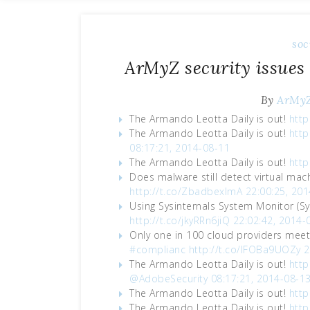
soc
ArMyZ security issues
By
ArMy
The Armando Leotta Daily is out!
http
The Armando Leotta Daily is out!
http
08:17:21, 2014-08-11
The Armando Leotta Daily is out!
http
Does malware still detect virtual ma
http://t.co/ZbadbexlmA
22:00:25, 20
Using Sysinternals System Monitor (S
http://t.co/jkyRRn6jiQ
22:02:42, 2014-
Only one in 100 cloud providers mee
#complianc
http://t.co/lFOBa9UOZy
2
The Armando Leotta Daily is out!
http
@AdobeSecurity
08:17:21, 2014-08-1
The Armando Leotta Daily is out!
http
The Armando Leotta Daily is out!
http