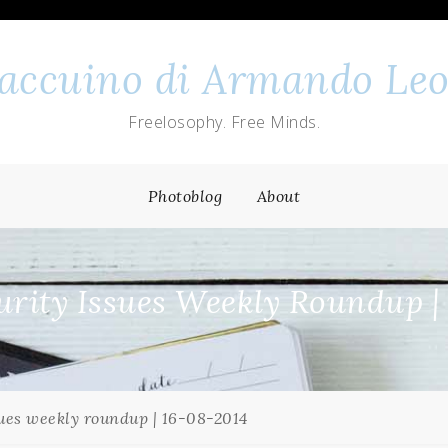
 taccuino di Armando Leo
Freelosophy. Free Minds.
Photoblog
About
rity Issues Weekly Roundup |
ues weekly roundup | 16-08-2014