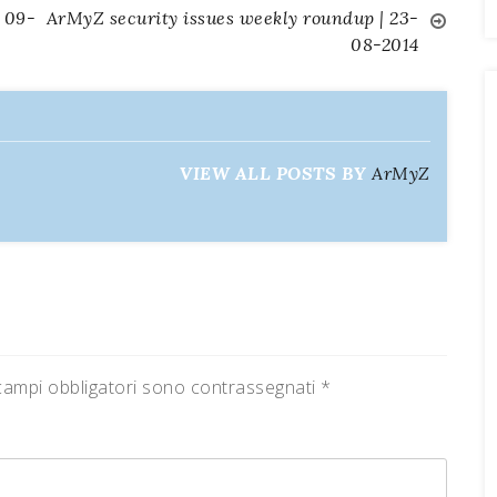
 09-
ArMyZ security issues weekly roundup | 23-
08-2014
VIEW ALL POSTS BY
ArMyZ
campi obbligatori sono contrassegnati
*