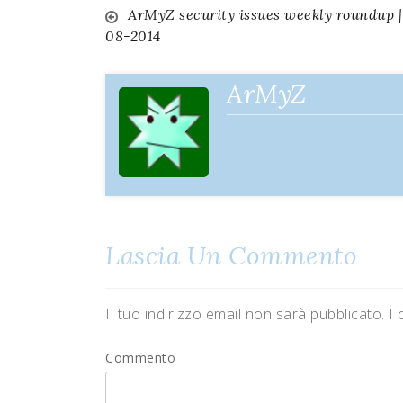
ArMyZ security issues weekly roundup |
Navigazione
08-2014
articoli
ArMyZ
Lascia Un Commento
Il tuo indirizzo email non sarà pubblicato.
I 
Commento