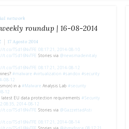
ial network
 weekly roundup | 16-08-2014
Z
17 Agosto 2014
://t.co/TSd16NvTFE
08:17:21, 2014-08-10
://t.co/TSd16NvTFE
Stories via
@newsmadeinitaly
://t.co/TSd16NvTFE
08:17:21, 2014-08-12
chines?
#malware
#virtualization
#sandox
#security
14-08-12
ysmon) in a
#Malware
Analysis Lab
#security
08-12
t latest EU data protection requirements
#Security
2:08:35, 2014-08-12
://t.co/TSd16NvTFE
Stories via
@GazzettadAsti
3
://t.co/TSd16NvTFE
08:17:21, 2014-08-14
://t.co/TSd16NvTFE
Stories via
@ibmxforce
08:17:21,