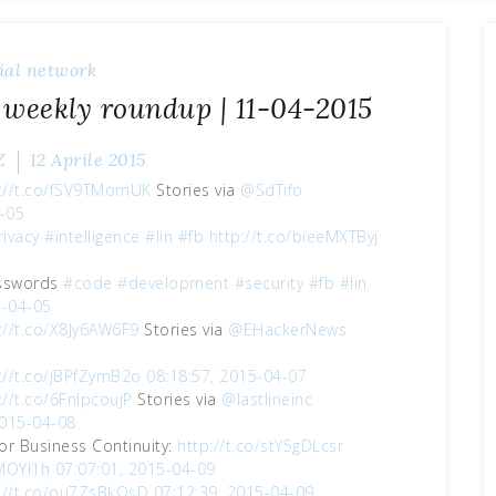
ial network
 weekly roundup | 11-04-2015
Z
12 Aprile 2015
://t.co/fSV9TMomUK
Stories via
@SdTifo
4-05
ivacy
#intelligence
#lin
#fb
http://t.co/bieeMXTByj
passwords
#code
#development
#security
#fb
#lin
5-04-05
://t.co/X8Jy6AW6F9
Stories via
@EHackerNews
://t.co/jBPfZymB2o
08:18:57, 2015-04-07
://t.co/6FnIpcoujP
Stories via
@lastlineinc
2015-04-08
for Business Continuity:
http://t.co/stY5gDLcsr
qMOYI1h
07:07:01, 2015-04-09
://t.co/ou7ZsBkQsD
07:12:39, 2015-04-09