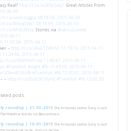
vacy Real?
http://t.co/vLN5p2ckjC
Great Articles From
015-04-09
://t.co/ueeV2oggaj
08:18:58, 2015-04-09
://t.co/RIVzqSVjk1
08:18:56, 2015-04-10
://t.co/bPv638ckJj
Stories via
@abruzzoweb
2015-04-11
Ri
11:07:04, 2015-04-11
ower –
http://t.co/24wLT2AEmC
11:19:13, 2015-04-11
4
11:24:46, 2015-04-11
tp://t.co/45kYrmFCAq
11:40:47, 2015-04-11
yu
#Frankfurt
#night
#fb
11:49:55, 2015-04-11
.co/SDkndSOU06
#Frankfurt
#fb
12:00:41, 2015-04-11
 – –
http://t.co/Du62KG6ymJ
#Frankfurt
#fb
12:02:30,
elated posts:
ly roundup | 21-03-2015
The Armando Leotta Daily is out!
o/TSd16NdKrw Stories via @eccoilmoro...
ly roundup | 10-01-2015
The Armando Leotta Daily is out!
o/TSd16O4xPI 08:16:56, 2015-01-04 The...