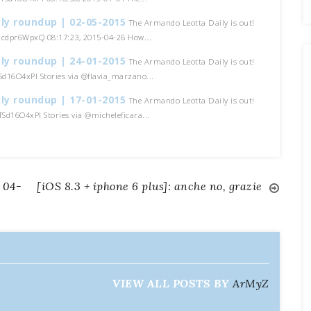
ly roundup | 02-05-2015
The Armando Leotta Daily is out!
/1cdpr6WpxQ 08:17:23, 2015-04-26 How...
ly roundup | 24-01-2015
The Armando Leotta Daily is out!
TSd16O4xPI Stories via @flavia_marzano...
ly roundup | 17-01-2015
The Armando Leotta Daily is out!
/TSd16O4xPI Stories via @micheleficara...
 04-
[iOS 8.3 + iphone 6 plus]: anche no, grazie
VIEW ALL POSTS BY
ArMyZ