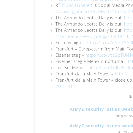
RT
@SocialSharer
: Is Social Media Pri
@privacy_hound
@ArMyZ
07:15:43, 2
The Armando Leotta Daily is out!
http
The Armando Leotta Daily is out!
http
The Armando Leotta Daily is out!
http
@Tecnoetica
@EdgarR0jas
08:18:54, 
Euro by night –
http://t.co/WRddE5GX
Frankfurt – Europaturm from Main T
Eisener steg –
http://t.co/wtd2pTUN1
Eiserner steg e Meno in notturna –
ht
Luci sul Meno –
http://t.co/OdtU6c0m
Frankfurt dalla Main Tower –
http://t
Frankfurt dalla Main Tower – close up
2015-04-11
R
ArMyZ security issues week
http://t.c
ArMyZ security issues week
http://t.c