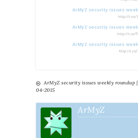
ArMyZ security issues week
http://t.co
ArMyZ security issues week
http://t.co/
ArMyZ security issues week
http://t.co
ArMyZ security issues weekly roundup |
Navigazione
04-2015
articoli
ArMyZ