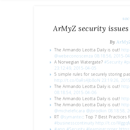
soc
ArMyZ security issues
By
ArMy
The Armando Leotta Daily is out!
http
@webeconoscenza
08:18:56, 2015-0
A Norwegian Watergate?
#Security
#pr
23:12:49, 2015-04-05
5 simple rules for securely storing 
http://t.co/0aRs4Jb8oN
23:19:26, 201
The Armando Leotta Daily is out!
http
08:18:54, 2015-04-06
The Armando Leotta Daily is out!
http
The Armando Leotta Daily is out!
http
@micheleficara
@jbrodkin
08:18:58, 
RT
@symantec
: Top 7 Best Practices 
#businesscontinuity
http://t.co/Wgg
#app
#Security
#learningcorner
https