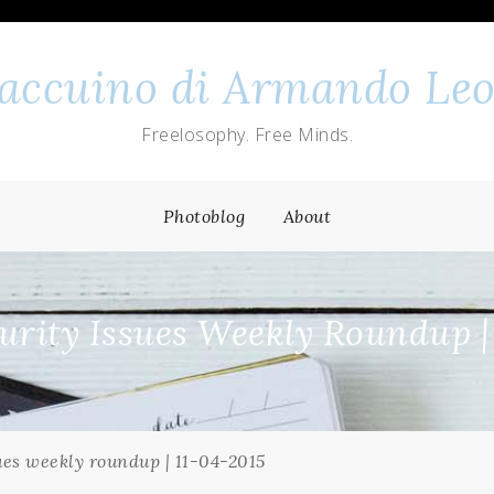
 taccuino di Armando Leo
Freelosophy. Free Minds.
Photoblog
About
rity Issues Weekly Roundup |
ues weekly roundup | 11-04-2015